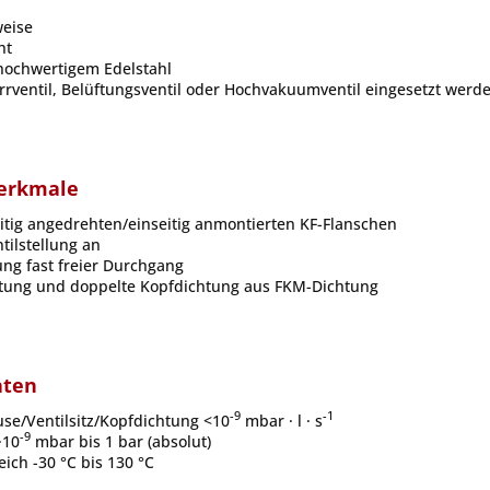
eise
ht
 hochwertigem Edelstahl
rrventil, Belüftungsventil oder Hochvakuumventil eingesetzt werd
erkmale
eitig angedrehten/einseitig anmontierten KF-Flanschen
ntilstellung an
lung fast freier Durchgang
chtung und doppelte Kopfdichtung aus FKM-Dichtung
aten
-9
-1
se/Ventilsitz/Kopfdichtung <10
mbar · l · s
-9
·10
mbar bis 1 bar (absolut)
ich -30 °C bis 130 °C