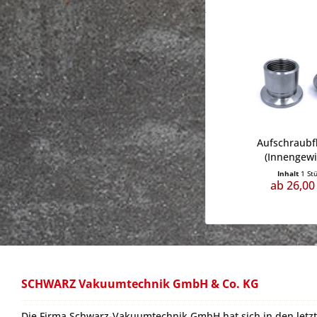
Aufschraubf
(Innengew
Inhalt
1 St
ab 26,00
SCHWARZ Vakuumtechnik GmbH & Co. KG
Die Firma Schwarz-Vakuumtechnik GmbH hat sich in den letzt