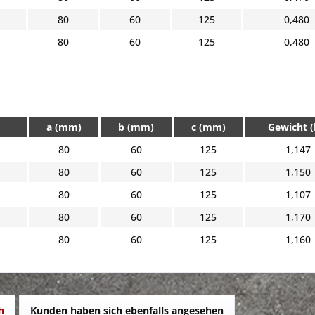
80
60
125
0,480
80
60
125
0,480
a (mm)
b (mm)
c (mm)
Gewicht (
80
60
125
1,147
80
60
125
1,150
80
60
125
1,107
80
60
125
1,170
80
60
125
1,160
h
Kunden haben sich ebenfalls angesehen