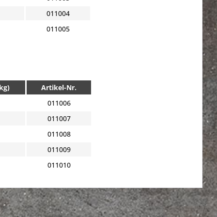
011004
011005
kg)
Artikel-Nr.
011006
011007
011008
011009
011010