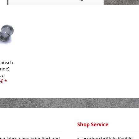
lansch
inde)
ück
 € *
Shop Service
en Jahren neu orientiert und
Laserbeschriftete Ventile