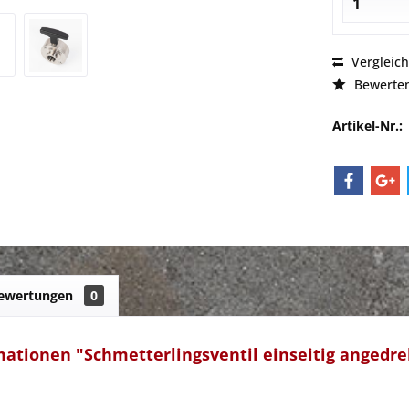
Vergleic
Bewerte
Artikel-Nr.:
ewertungen
0
ationen "Schmetterlingsventil einseitig angedre
n