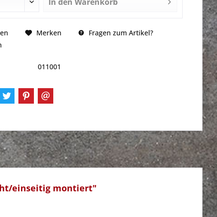
In den
Warenkorb
Fragen zum Artikel?
hen
Merken
n
011001
ht/einseitig montiert"