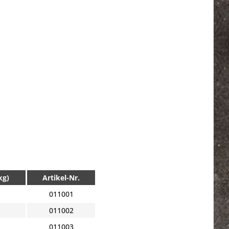
kg)
Artikel-Nr.
011001
011002
011003