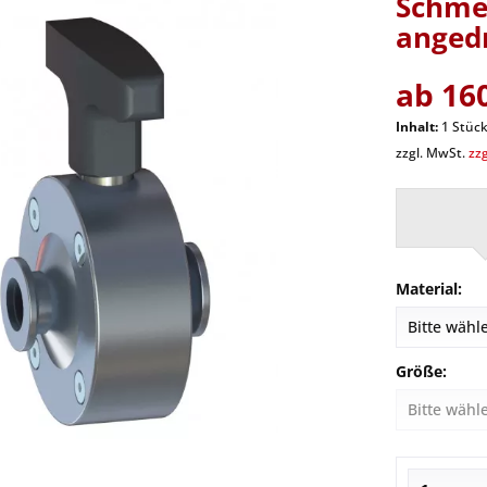
Schmet
angedr
ab 160
Inhalt:
1 Stüc
zzgl. MwSt.
zz
Material:
Größe: