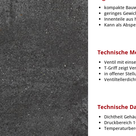
kompakte Bauw
geringes Gewic
Innenteile aus
Kann als Abspe
Technische M
Ventil mit eins
T-Griff zeigt Ve
in offener Stel
Ventiltellerdi
Technische D
Dichtheit Gehäu
Druckbereich 1
Temperaturbere