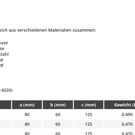
n sich aus verschiedenen Materialien zusammen:
äuse
se
stahl
KM
ff
-6026)
a (mm)
b (mm)
c (mm)
Gewicht (
80
60
125
0,490
80
60
125
0,470
80
60
125
0,470