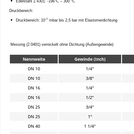
Edelstahl 1.4301
: -196
°C
 – 300 °C
Druckbereich:
-7
Druckbereich: 10
 mbar bis 2,5 bar mit Elastomerdichtung
Messing (2.0401) vernickelt ohne Dichtung (Außengewinde)
Nennweite
Gewinde (Inch)
DN 10
1/4"
DN 10
3/8"
DN 16
1/4"
DN 16
1/2"
DN 25
3/4"
DN 25
1"
DN 40
1 1/4"