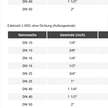
DN 40
1 1/2"
DN 50
2"
Edelstahl 1.4301 
ohne Dichtung (Außengewinde) 
Nennweite
Gewinde (Inch)
DN 10
1/4"
DN 10
3/8"
DN 16
1/4"
DN 16
1/2"
DN 25
3/4"
DN 25
1"
DN 40
1 1/4"
DN 40
1 1/2"
DN 50
2"