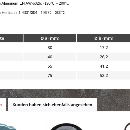
 
Aluminum EN AW-6026
: -196
°C
 – 200°C
 
Edelstahl 1.4301/304
: -196
°C
 – 300°C
te
Ø a (mm)
Ø b (mm)
30
17,2
40
26,2
55
41,2
75
52,2
h
Kunden haben sich ebenfalls angesehen