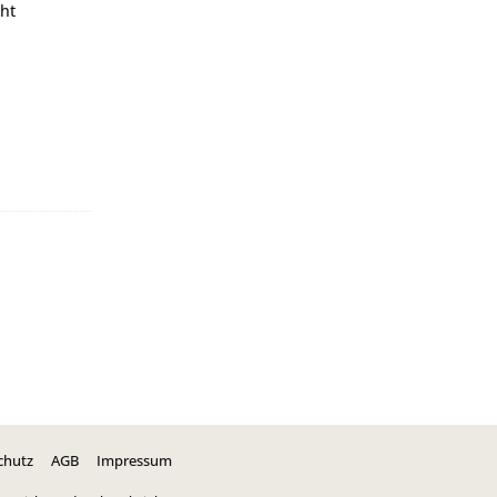
ht
chutz
AGB
Impressum