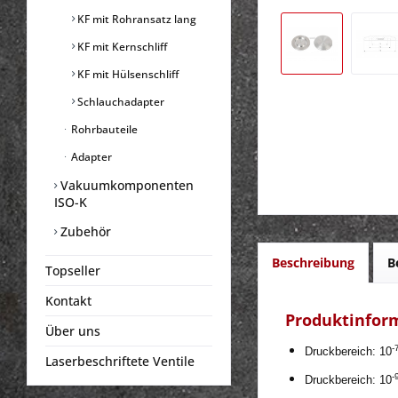
KF mit Rohransatz lang
KF mit Kernschliff
KF mit Hülsenschliff
Schlauchadapter
Rohrbauteile
Adapter
Vakuumkomponenten
ISO-K
Zubehör
Beschreibung
B
Topseller
Kontakt
Produktinform
Über uns
-
Druckbereich: 10
Laserbeschriftete Ventile
-
Druckbereich: 10