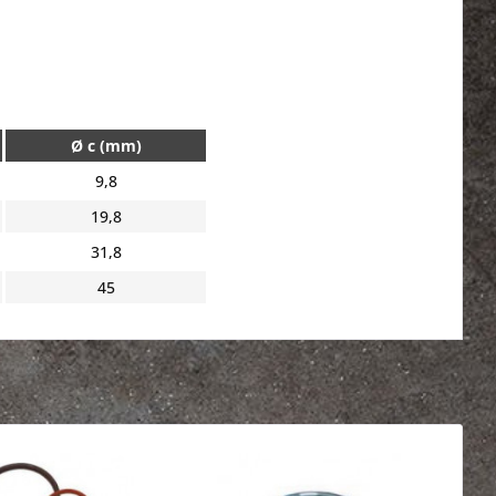
Ø c (mm)
9,8
19,8
31,8
45