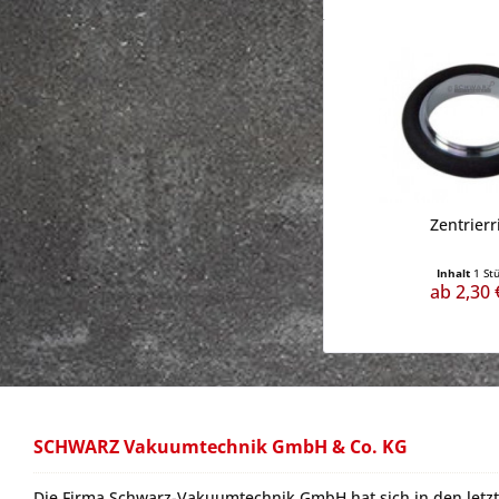
Zentrierr
Inhalt
1 St
ab 2,30 
SCHWARZ Vakuumtechnik GmbH & Co. KG
Die Firma Schwarz-Vakuumtechnik GmbH hat sich in den letzt