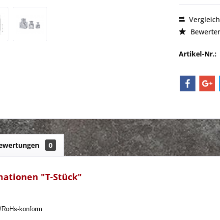
Vergleic
Bewerte
Artikel-Nr.:
ewertungen
0
mationen "T-Stück"
5/RoHs-konform