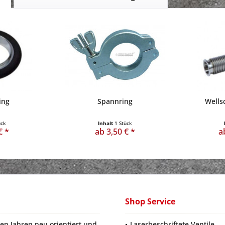
ing
Spannring
Wells
ück
Inhalt
1 Stück
€ *
ab 3,50 € *
a
Shop Service
en Jahren neu orientiert und
Laserbeschriftete Ventile