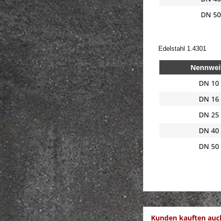
DN 50
Edelstahl 1.4301
Nennwei
DN 10
DN 16
DN 25
DN 40
DN 50
Kunden kauften auc