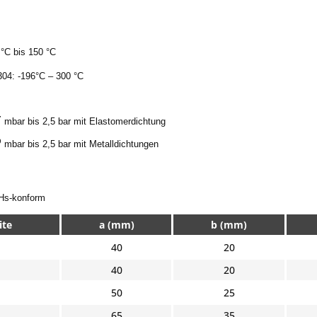
 °C bis 150 °C
304
: -196
°C
 – 300 °C 
7
 mbar bis 2,5 bar mit Elastomerdichtung
9
mbar bis 2,5 bar mit Metalldichtungen
Hs-konform
ite
a (mm)
b (mm)
40
20
40
20
50
25
65
35