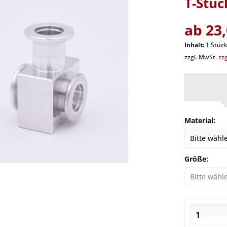
T-Stüc
ab 23,
Inhalt:
1 Stüc
zzgl. MwSt.
zz
Material:
Größe: