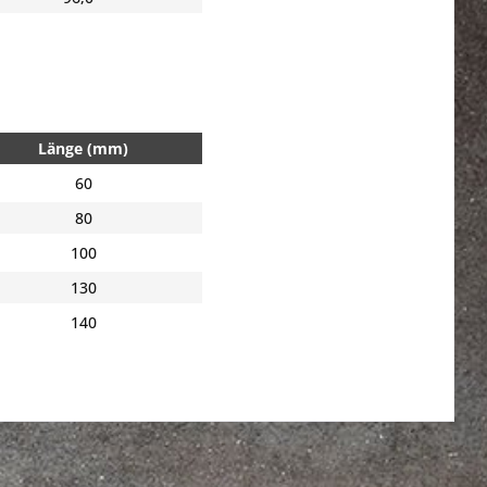
Länge (mm)
60
80
100
130
140