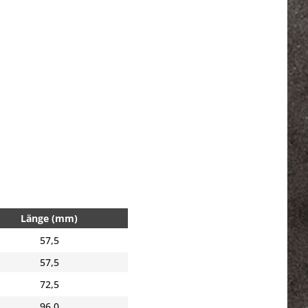
Länge (mm)
57,5
57,5
72,5
96,0