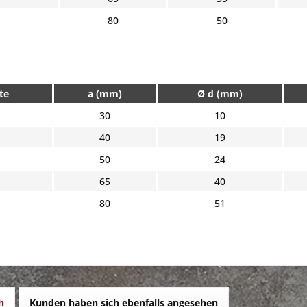
80
50
te
a (mm)
Ø d (mm)
30
10
40
19
50
24
65
40
80
51
h
Kunden haben sich ebenfalls angesehen